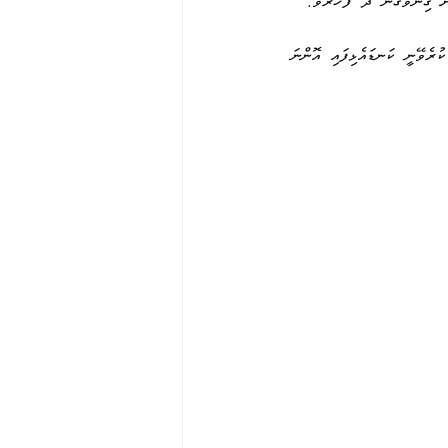
ކުރެވޭނީ  ކަނޑައެޅިފައި  އޮންނަ 