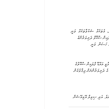
ެ،  އެތަކެއް  ޝަކުވާތަކެއް  ވަނީ 
ލައިން ސްކޫލް ދަރިވަރުންގެ 
ް ހަސަން  ވަނީ 
ުވީ އައްޑޫ ފްލައިން ސްކޫލުގެ 
 އެ ދަރިވަރުންނަށް ދިމާވެގެން 
ަށެވެ. އަދި ސިވިލް އޭވިއޭޝަން 