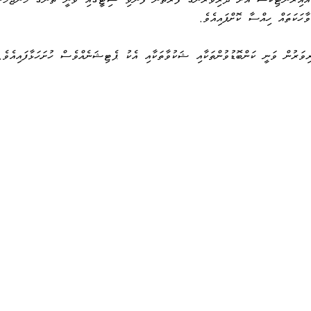
ވާހަކަތައް  ހިއްސާ  ކޮށްފައިއެވެ. 
ވަރުން  ވަނީ  ކަންބޮޑުވުންތަކާއި  ޝަކުވާތަކާއި  އެކު  ޕެޓިޝަނެއްވެސް  ހުށަހަޅާފައިއެވެ.