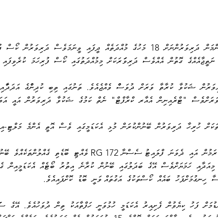
މެނޭޖްމަންޓުން  ކޯސް  ނިންމަން  ދަރިވަރުންނަށް  18  މަހުގެ  މުއްދަތެއް  ދީފައި  ވީނަމަވެސް  ދަރިވ
 ނަތީޖާއެއްގެ  ގޮތުން  އެއްވެސް  ދަރިވަަރަކަށް  މިމުއްދަތުގައި  ކޯސް  ފުރިހަމަ  ކުރެވިފައި 
ިވަރުން  ޝަކުވާ  ކުރާތާ  ވަރަށް  ދުވަސްް  ވެއްޖެއެވެ.  ތަނުގައި  ތިބި  ކުދިންްގެ  އަދަދާައި
ވަރަށްވެސް  "ޓްރެއިނިން  އެއާރ  ކްރާފްޓް"  ނެތް  ކަމުގެ  ޝަކުވާ  ދަރިވަރުން  އައީ  އަބ
ަކަށް  ހުރިހާ  ދަރިވަރުން  ބޭނުންކުރަން  މުޅި  އެކަޑަމީގައި  ވެސް  އޮތީ  އެންމެ  މަލްޓި-އިނ
ތަމްރީނުތަކަށް  ބޭނުން  ކުރަމުން  އައި  ދެވަނަ  ފްލައިޓު ސެސްނާ 172 RG ވެއްޓި  ބ
  މިއަދާއި  ހަމަޔަށްވެސް  އޭގެ  ބަދަލުގައި  ބޭނުން  ކުރާނެ  އިތުރު  ބޯޓެއް  އެކަޑަމީއިން  ގ
  ހިނގުމަށްފަހު  ބައެއް  ކޯސްތަކުގެ  އަގުތައް ވަނީ  ބޮޑު  ކޮށްފައިއެވެ. 
މެދުކެނޑުމަށް  ފަހު  ކިޔެވުން  ފެށިއިރު  އެކަޑަމީ  ހުޅުވަނީ  ހަފްތާއަކު  ތިން  ދުވަހުއެވެ.  އޭގެ  