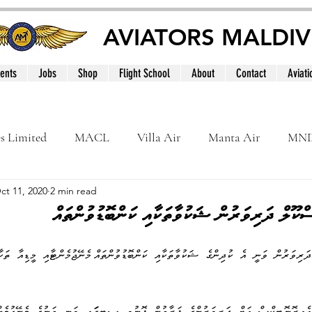
AVIATORS MALDIV
ents
Jobs
Shop
Flight School
About
Contact
Aviati
es Limited
MACL
Villa Air
Manta Air
MN
ct 11, 2020
2 min read
MNATS
BeOnd
MCAA
Dhivehi
Internation
ސްކޫލް ދަރިވަރުން ޝަކުވާތަކާއި ކަންބޮޑުވުންތައް
le
Maldives
ދަރިވަރުން  ވަނީ  އެ  ކުދިންގެ  ޝަކުވާތަކާއި  ކަންބޮޑުވުންތައް މެނޭޖުމެންޓާއި  މީޑިއާ  ތަކާ
 އެއިރޮނޮޓިކްސް  އަށް  ދަރިވަރުންގެ  ފަރާތުން  ފޮނުވި  ސިޓީގަައި  ވަނީ  ތަނުގެ  މެނޭޖުމެނ