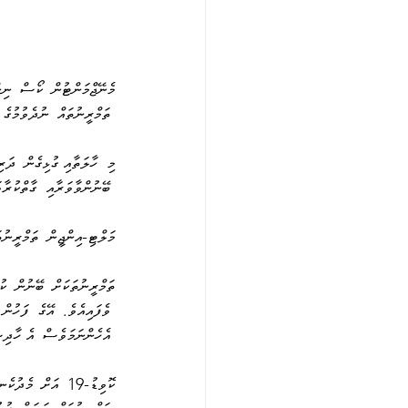
 ތަމްރީނުތައް  ނުދެވުމުގެ 
މި  ހާލަތާއި ގުޅިގެން  ދަރ
 ބޭނުންވާވަރާއި  ގާތްކުރާ
މަލްޓި-އިންޖީން  ތަމްރީނުތ
 ވެފައިއެވެ.  އޭގެ  ފަހުން
 އެހެންނަމަވެސް  އެ ހާދިސާ
ކޮވިޑު-19  އަށް  