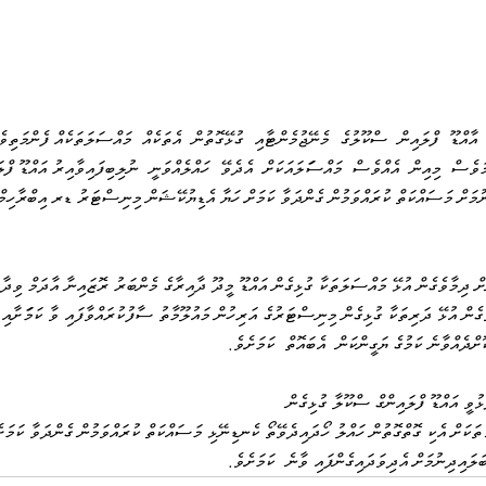
  އާއްޑޫ  ފްލައިން  ސްކޫލުގެ  މެނޭޖުމެންޓާއި  ގުޅޭގޮތުން  އެތަކެއް  މައްސަލަތަކެއް ފެންމަތިވ
މަވެސް  މިއިން  އެއްވެސް  މައްސަަލައަކަށް  އެދެވޭ  ހައްލެއްވަނީ  ނުލިބިފައިވާއިރު އައްޑޫ ފް
ނުމަށް މަސައްކަތް ކުރައްވަމުން ގެންދަވާ ކަމަށް ހަޔާ އެޑިޔުކޭޝަން މިނިސްޓަރު ޑރ އިބްރާހިމ
 ދިމާވެގެން އުޅޭ މައްސަލަތަކާ ގުޅިގެން އައްޑޫ މީދޫ ދާއިރާގެ މެންބަރު ރޮޒައިނާ އާދަމް ވިދާޅ
ެން އުޅޭ ދަރިތަކާ ގުޅިގެން މިނިސްޓަރުގެ އަރިހުން މައުލޫމާތު ސާފުކުރައްވާފައި ވާ ކަމަަށާއި
ށްދެއްވާނެ ކަމުގެ ޔަގީންކަން  އެބައޮތް  ކަމަށެވެ.
ވީ އައްޑޫ ފްލައިންގް ސްކޫލާ ގުޅިގެން 
ތަކަށް އެކި ގޮތްގޮތުން ހައްލު ހޯދައިދެވޭތޯ ކެނޑިނޭޅި މަސައްކަތް ކުރައްވަމުން ގެންދަވާ ކަމ
ލައިދިނުމަށް އެދިވަދައިގެންފައި ވާނެ  ކަމަށެވެ.