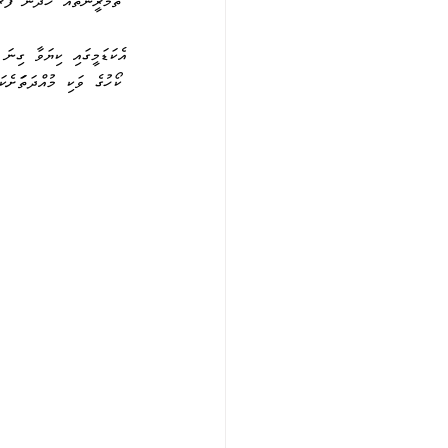
 ތަމްރީނުތައް  ހަދަން  ފުރުސަތު  ލިބެނީ  ގާތްގަނޑަކަށް  ކ
އެކަޑަމީގައި  ކިޔަވާ  ގިނަ
 ކޯހުގެ  ވަކި  މުއްދަތަަށެ