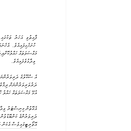
ފާއިތުވި  އަހަރު  ތަކުގައި
 ހުށަހެޅިފައިއެވެ.  އެހެނަ
މައްސަލަތައް ހައްލުކޮށްދި
 ވިދާޅުވެފައިއެވެ. 
އެ ސްކޫލުގެ ދަރިވަރުންނަށް
ދަރުވަރިވަރުންނަށް ދިމާވެގ
އުޅޭ މައްސަލަތައް ހައްލު ކޮ
އެގޮތުން މިނިސްޓަރު ވިދާޅު
ދަރިވަރުންގެ ކަންބޮޑުވުން 
އޮތޯރިޓީގައިވެސް އެކަން ބަ