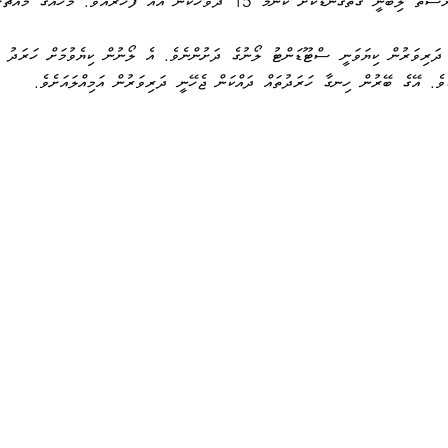
ޮންމެ  15  ދުވަހަކުން  އެއް  ފަހަރުއެވެ.  މަހެއްގެ  މައްޗަށް  ގިނަވެގެން  ދެ  ފަހަރެވެ. 
  ދަރިވަރުން  ކިޔަވަނީ  ސްޓޫޑަންޓު  ލޯނުގެ  ދަށުންނެވެ.  އެ  ލޯނުން  ކިޔެވުމަށް  ހަރަދު  
ކަވެ.  އޭގެ  ބޭރުން  ހިނގާ  ހަރަދުތައް  ދައްކަން  ޖެހޭނީ  ދަރިވަރުން  އަމިއްލައަށެވެ. 