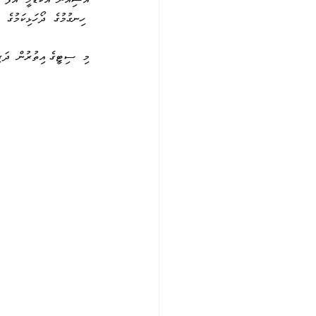
 ހިނގުމުގެ  ދޯހަޅިކަމުގެ  
މި  ސިޓީގެ އިތުރުން  ދަރި