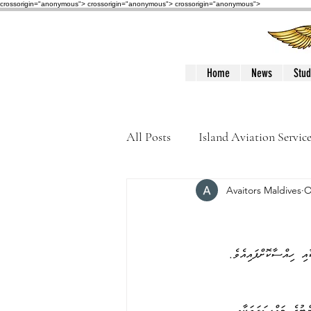
crossorigin="anonymous"> crossorigin="anonymous">
crossorigin="anonymous">
Home
News
Stud
All Posts
Island Aviation Servic
Avaitors Maldives
O
Trans Maldivian Airways
Accidents / Incidents
Peop
އި  ހިއްސާކޮށްފައިއެވެ.  
ްޓުގެ  މައްސަލަތަކާއި 