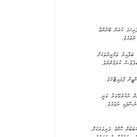
ަރުން  ކޯސް  ފުރިހަމަ  ކުރަން  ބޭނުންވާ 
 ނުވެއެވެ. 
  ބަލާއިރު  ތަމްރީނުތަކަށް 
ަދުވެސް  ކުރަމުންނެވެ. 
ްޖީން  ފްލައިޓެެކެވެ. 
ޮޑެތި  ގެއްލުންތަކެއްވެ  ބޭނުން  ނުކުރެވޭވަރު  ވަނީ 
ެނެސްފައި  ނުވެއެވެ. 
ސަަބަބުން  ކޮންމެ  ދަރިވަރަކަށް 