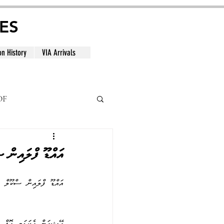
ES
on History
VIA Arrivals
DF
al
އައްޑޫ ފްލައިން 
އައްޑޫ  ފްލައިން  ސްކޫލް  
އޭޝިއަން  އެކަޑަމީ  އޮފް 