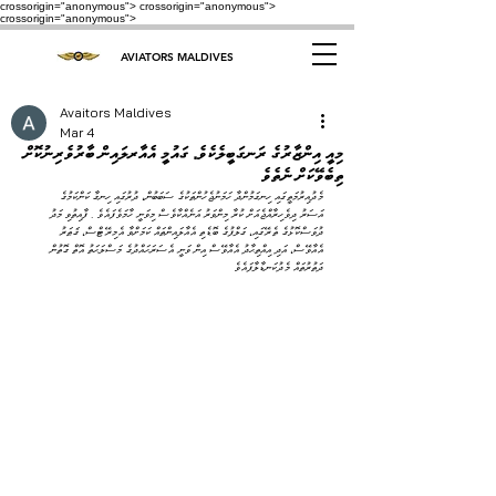
crossorigin="anonymous"> crossorigin="anonymous">
crossorigin="anonymous">
AVIATORS MALDIVES
Avaitors Maldives
Mar 4
މިއީ އިންޒާރުގެ ރަނގަބީލެކެވެ. ގައުމީ އެއާރލައިން ބާރުވެރިނުކޮށް
ތިބެވޭކަށް ނެތެވެ
އަސަރު ދިވެހިރާއްޖެއަށް ކުރާ މިންވަރު އަނެއްކާވެސް މިވަނީ ހާމަވެފައެވެ . ފާއިތުވި މަދު 
ދުވަސްކޮޅުގެ ތެރޭގައި، ގަލްފުގެ ބޮޑެތި އެއާލައިންތައް ކަމަށްވާ އެމިރޭޓްސް، ޤަޠަރު 
އެއާވޭސް، އަދި އިއްތިޙާދު އެއާވޭސް އިން ވަނީ އެސަރަޙައްދުގެ މަސްލަޙަތު އޮތް ގޮތުން 
ދަތުރުތައް މެދުކަނޑާލާފައެވެ