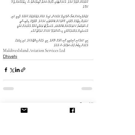
ކުރުމަކުން ނުފުދޭ ކަމެވެ. އެކަމަށްޓަކައި އޮޕަރޭޝަނަލް ގާބިލުކަންވެސް  އިތުރުކުރަން ޖެހޭ 
ކަމެެވެ
ހަރުދަނާ ނިޒާމެއް އޮތުމަކީ ކޮންމެހެން ބޭނުންތެރި ކަމެކެވެ. ރާއްޖޭގެ އިގްތިސާދީ 
މުސްތަގުބަލު ކަށަވަރުކުރަން ބޭނުންނަމަ، އެއަރޕޯޓް ތަރައްގީކުރުމާ އެއްވަރަށް ގައުމީ 
އެއަރލައިން ވަރުގަދަކުރުމަކީ އިސްކަންދެވޭ ކަމަކަށް ހަދަންޖެހެއެވ
އެޅުމަށް ލިބުނު ފުރުސަތެއްވެސް މެއެވެ
Maldives
Island Aviation Services Ltd
Dhivehi
See All
Recent Posts