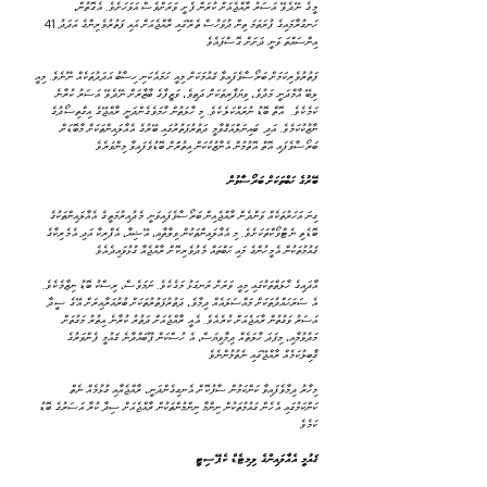
ހަނގުރާމައިގެ ފުރަތަމަ ތިން ދުވަހުސް ތެރޭގައި ރާއްޖެއަށް އައި ފަތުރުވެރިންގެ އަދަދު 41 
އިންސައްތަ ވަނީ ދަށަށް ގޮސްފައެވެ
ލިބޭ އާމްދަނީ މަދުވެ، ވިޔަފާރިތަކަށް ދަތިވެ، ވަޒީފާގެ ބާޒާރަށް ނޭދެވޭ އަސަރު ކުރާނެ 
ކަމެކެވެ.  އޮތް ބޮޑު ނުރައްކަލެކެވެ. މި ހާލަތުން ހާމަވެގެންދަނީ ރާއްޖޭގެ އިގްތިސޯދުގެ 
ނާޒުކުކަމެވެ. އަދި  ބައިނަލްއަޤްވާމީ ދަތުރުފަތުރުގައި ބޭރުގެ އެއާލައިންތަކަށް މާބޮޑަށް 
ބަރޯސާވެފައި އޮތް އޮތުމުން އެނާޒުކުކަން އިތުރަަށް ބޮޑުވެފައިވާ މިންވަރެވެ
‎ބޭރުގެ ހަބްތަކަށް ބަރޯސާވުން
ބޮޑެތި ނެޓްވޯކްތަކަށެވެ. މި އެއާލައިންތަކުން ވިލާތާއި، އޭޝިއާ، އެފްރިކާ އަދި އެމެރިކާގެ 
ޤައުމުތަކުން އެމީހުންގެ މައި ހަބްތައް މެދުވެރިކޮށް ރާއްޖެއާ ގުޅުވައިދެއެވެ
އެ ސަރަޙައްދުތަކަށް މައްސަލައެއް ދިމާވެ، ދަތުރުފަތުރުތަކަށް ބުރުއަރާއިރަށް އޭގެ ސީދާ 
އަސަރު ވަގުތުން ރާއަޖެއަށް ކުރެއެވެ. އެއީ ރާއްޖެއަށް ދަތުރު ކުރާނެ އިތުރު މަގުތަށް 
މަދުވުމާއި، މިފަދަ ހާލަތެއް ދިމާވިޔަސް، އެ ހުސްކަން ފޫބައްދާނެ ޤައުމީ ފެންވަރުގެ 
ޤާބިލުކަމެއް ރާއްޖޭގައި ނެތުމުންނެވެ
ކަންކަމުގައި އެހެން ގައުމުތަކުން ނިންމާ ނިންމުންތަކުން ރާއްޖެއަށް ސިދާ ކުރާ އަސަރުގެ ބޮޑު 
ކަމެވެ
‎ޤައުމީ އެއާލައިންގެ ލިމިޓެޑް ކެޕޭސިޓީ