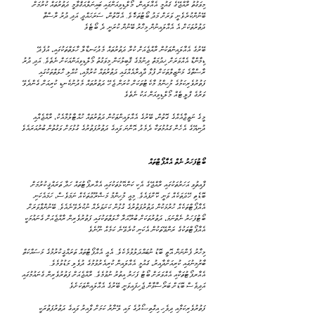
ބޭނުންކުރެވެނީ ވަރަށް މަދު ބޯޓުތަކެެވެ. އެގޮތުން، ސަރަޙައްދީ އަދި ދުރު ރާސްތާ 
ދަތުރުތަކަށް އެ އެއާލައިނުން މިހާރު ބޭނުން ކުރަނީ ދެ ބޯޓެވެ
ޑިމާންޑާ އެއްވަރަށް ޚިދުމަތް ދިނުމުގެ ޤާބިލުކަން މިވަގުތު މޯލްޑިވިއަންއަކަށް ނެތެވެ. އަދި ދުރު 
ރާސްތާގެ މަންޒިލްތަކަށް ފުޅާ ދާއިރާއެއްގައި ދަތުރުތައް ކުރުމާއި، ކުއްލި ހާލަތްތަކުގައި 
ފަތުރުވެރިކަމުގެ މުހިންމު މާކެޓުތަކަށް ކުރަން ޖެހޭ ދަތުރުތައް މެދުނުކެނޑި ކުރިއަށް ގެންދެވޭ 
ވަރުގެ ފްލީޓެއް މޯލްޑިވިއަން އަކު ނެތެވެ
ދުނިޔޭގެ އެހެން ޤައުމުތަކާ ދެމެދު އޮންނަ ވައިގެ ދަތުރުފަތުރުގެ ގުޅުމަށް ވަގުތުން ބުރުއަރައެވެ
‎ބޯޓުފަހަރު ނެތް އެއާޕޯޓްތައް
ބޮޑެތި ހޭދަތަކެއް ވަނީ ކޮށްފައެވެ. މިއީ މުހިންމު މަޝްރޫޢުތަކެއް ނަމަވެސް، ހަމައެކަނި 
އެއާޕޯޓްތަކެއް ހުރުމަކުން ދަތުރުފަތުރުގެ ގުޅުން ކަށަވަރެއް ނުކުރެވޭނެއެވެ. ބޭނުންވާވަރަށް 
ބޯޓުފަހަރު ނެތްނަމަ، ދަތުރުތަކަށް ބުރޫއަރާ ހާލަތްތަކުގައި ފަތުރުވެރިން ރާއްޖެއަށް ގެނައުމަކީ 
އެއާޕޯޓްތަކުގެ ރަންވޭތަކުން އެކަނި ކުރެވޭނެ ކަމެއް ނޫނެވެ
ބާރުމިނުގައި ކުރިއަށްދާއިރު، ޤައުމީ އެއާލައިން ކުރިއެރުވުމުގެ ދުވެލި މަޑުވުމެވެ. 
އެއާރޕޯޓުތަކާއި އެއްވަރަށް ބޯޓު ފަހަރު އިތުރު ނުވުމެވެ. ރާއްޖެއަށް ފަތުރުވެރިން ގެނައުމުގައި 
އަދިވެސް ބޮޑަށް ބަރޯސާވާން ޖެހިފައިވަނީ ބޭރުގެ އެއާލައިންތަކަށެވެ