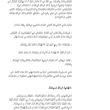
ފަތުރުވެރިކަމުގެ ބިންގަލެވެ. މިއީ ބޭރު ފައިސާ ވަންނަ، އެތައް ހާސް ވަޒީފާއެއް އުފައްދާ، އަދި 
ރަށްތަކުގެ ތަރައްޤީއާ ގުޅިފައިވާ އެންމެ މުހިންމު ދާއިރާއެވެ. އެހެންކަމުން، ވައިގެ 
ދަތުރުފަތުރަކީ ހަމައެކަނި އެއްތަނުން އަނެއްތަނަށް މީހުން އުފުލައިދޭ ވަސީލަތެއްގެ ގޮތުގައި 
ބެލުމުގެ ބަދަލުގައި، އެއީ ޤައުމީ އިޤްތިޞާދީ ސަލާމަތާއި ރައްކާތެރިކަމުގެ މުހިންމު ބައެއްގެ 
ގޮތުގައި ދެކެންޖެހެއެވެ 
.‎ވަރުގަދަ ޤައުމީ އެއާލައިނެއް އޮތުމަކީ ޤައުމަށް އަންނަނިވި ފައިދާތައް ލިބޭނެ ކަމެކެވެ
• ދުނިޔެއަށް ދިމާވާ ބޮޑެތި ކާރިސާތަކުގެ ވަގުތުގައާއި ދަތި ހާލަތްތަކުގައިވެސް، ރާއްޖެއާއި 
ދުނިޔެއާ ދެމެދު އޮންނަ އަސާސީ ދަތުރުފަތުރުގެ ގުޅުން މެދުނުކެނޑި ދެމެހެއްޓުން. 
• ދަތުރުތަކުގެ ކެޕޭސިޓީ ނުވަތަ ޖާގަ ކޮންޓްރޯލް ކުރުމުގެ ބާރު އިތުރުވުން.
• ދުރު ރާސްތާގެ މާކެޓްތަކަށް ފަސޭހައިން ވާސިލުވެވޭނެ މަގު ތަނަވަސްވުން.
• ބޭރުގެ ދަތިތަކާއި ހުރަސްތަކުން ކުރިމަތިވާ ނުރައްކާތަކުން ރައްކާތެރިވުމުގެ ގާބިލުކަން 
އިތުރުވުން.
ގައުމުގެ މައިގަނޑު އާމްދަނީ ރައްކާތެރިކޮށް ދެމެހެއްޓުމަށްޓަކައި ކުރަންޖެހޭ މަސައްކަތެކެވެ
‎ސްޓްރެޖިކް މުހިންމު ދަނޑިވަޅެއް
‎ މެދުއިރުމަތީގައި މިހާރު ހިނގަމުންދާ ހަމަނުޖެހުންތަކުގެ ސަބަބުން މިދަނޑިވަޅުގައި 
ފަތުރުވެރިކަމަށް ބޮޑެތި ގޮންޖެހުންތަކެއް ކުރިމަތިވެފައި ވިޔަސް މިއީ ރާއްޖޭގެ ދުރުރާސްތާގެ 
ސިޔާސަތުތައް އަލުން މުރާޖައާ ކުރުމަށް ލިބޭ މުހިންމު ފުރުސަތެކެވެ. މި ދަނޑިވަޅުން 
އެނގިގެންދަނީ، ގޮންޖެހުންތަކުން އަރައިގަތުމަށް ހަމައެކަނި އެއަރޕޯޓްތަކެއް ތަރައްގީ 