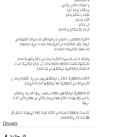
5 ކުލައަކުންނެވެ.
މި ކުލަތަކުގެ ތެރޭގައި ހިމެނެނީ...
ރީނދޫކުލަ (އިރުގެ ދަޅަ)
ރަތްކުލަ (ޝައުޤުވެރިކަން)
ނޫކުލަ (ކަނޑު)
ފެހި (ރަށް)
މުށިކުލަ (ގޮނޑުދޮށް) ހިމެނޭހެނެވެ.
ކޮންޑޯއިން ބުނާގޮތުގައި މި ކުލަތަކަކީ ފަސިންޖަރުންނާއި އެއަރލައިންގެ މުވައްޒަފުންނަކީ 
ދުނިޔޭގެ ތަފާތު ކަންކޮޅުތަކުން އައިސްފައިވާ ބައެއް ނަމަވެސް ދުނިޔެ ދެނެގަތުމުގެ 
ފުރުޞަތުތައް ދައްކުވައިދޭނެ ކުލަތަކެކެވެ.
ޖަރުމަނުގެ ލެޝަރ އެއަރލައިން ކޮންޑޯއިން މިއަދު ވަނީ ވެލާނާ އިންޓަރނޭޝަލަށް 
އެއާރޕޯޓަށް އެއާބަސް އޭ300-900 މަރުކާގެ ފެހި (ރަށް) ދައްކުވައިދޭ ހުރަސް 
ރޮނގުތަކުން ފަރުމާކޮށްފައިވާ މަތިންދާބޯޓު ވަނީ ޖައްސާފައެވެ.
ކޮންޑޯއަށް އޭ330ނިއޯ މަރުކާގެ މި މަތިންދާބޯޓު ލިބިފައި ވަނި މީގެ ހަފްތާއެއްކުރިނެވެ. މި 
އެއާރލައިނުން ވަނީ އޭ330ނިއޯ 16 މަތިންދާބޯޓު ހޯދަން އޯޑަރުދީފައެވެ.
އާއު އޭ330ނިއޯ މަތިންދާބޯޓުގައި 310 ފަސިންޖަރ ސީޓު ހުންނަ އިރު މީގެތެތޭގައި 
ހިމެނެނީ 30 ބިޒްނަސް ކުލާހާއި 64 ޕުރިމިއަމް އިކޮނޯމީ އަދި 216 އިކޮނޯމީ ކުލާސް 
ސީޓެވެ.
އެއާރބަސް އޭ330އަށް ބަދަލުކުރަނީ ކޮންޑޯގެ ބޮއިން 767 ފުލީޓްތަކުގެ އެވްރަޖު އޭޖު 
28 އަހަރު އެކްސީޑްވުުންމުންނެވެ.
Dhivehi