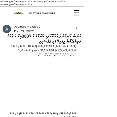
crossorigin="anonymous"> crossorigin="anonymous">
crossorigin="anonymous">
AVIATORS MALDIVES
Avaitors Maldives
Dec 29, 2022
ހުރަސް ރޮނގުން ފަރުމާކޮށްފައި ކޮންޑޯގެ އާ އޭ330ނިއޯ މަރުކާގެ
މަތިންދާބޯޓު ވީއައިއޭގައި ޖައްސައިފި
ޖަރުމަނުގެ ލެޝަރ އެއަރލައިން ކޮންޑޯގެ މަތިންދާބޯޓުތަކުގެ ބޭރުގެ ކުލަވަރު މި އަހަރުގެ 
މޭއި މަހުގެތެރޭގައި ތަފާތު ފަރުމާއަކަށް ބަދަލުކޮށްފައި ވަނީ މީގެކުރިން އެއްވެސް 
އެއަރލައިނަކުން އެކަން ކޮށްފައި ނުވާ ފަރުމާއަކަށެވެ.
ކޮންޑޯ މަތިންދާބޯޓުތައް ޒީނަތްތެރިކުރުމަށް ހުރަސް ރޮނގުތަކުން ފަރުމާކޮށްފައި ވަނީ ތަފާތު 