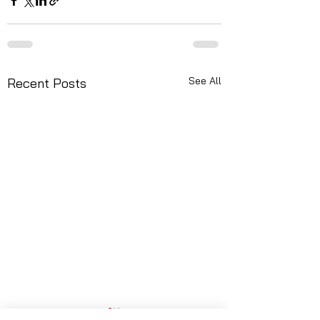
See All
Recent Posts