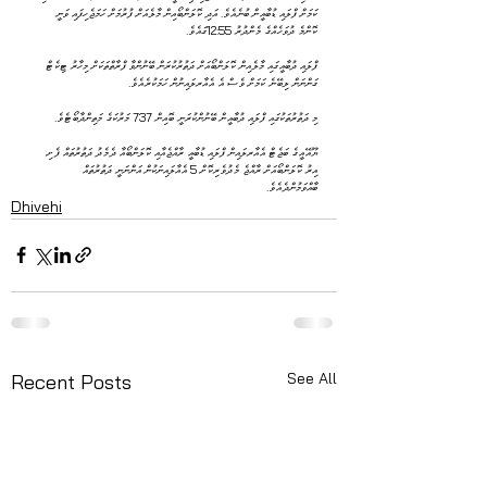
ކަމަށް ފްލައި ޑުބާއީން ބުނެއެވެ. އަދި ކޮލަންބޯއިން މާލެއަށް ފުރުމަށް ހަމަޖެހިފައި ވަނީ 
ކޮންމެ ދުވަހެއްގެ މެންދުރު 12:55ގައެވެ.
ފްލައި ދުބާއީގައި މާލެއިން ކޮލަންބޯއަށް ދަތުރުކުރަން ބޭނުންވާ ފްރާތްތަކަށް މިހާރު ޓިކެޓް 
ގަންނަން ލިބޭނެ ކަމަށް ވެސް އެ އެއާރލައިނުން ހަމަކުރެއެވެ.
މި ދަތުރުތަކުގައި ފްލައި ދުބާއީން ބޭނުންކުރަނީ ބޮއިން 737 މަރުކަގެ މަތިންދާބޯޓެވެ.
ޔޫއޭއީގެ ބަޖެޓް އެއާރލައިން ފްލައި ޑުބާއީ ރާއްޖެއާއި ކޮލަންބޯއާ ދެމެދު ދަތުރުތައް ފެށި 
އިރު ކޮލަންބޯއަށް ރާއްޖެ މެދުވެރިކޮށް 5 އެއާލައިނަކުން އަންނަނީ ދަތުރުތައް 
ބާއްވަމުންދެއެވެ.
Dhivehi
See All
Recent Posts