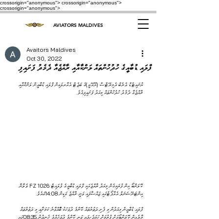
crossorigin="anonymous"> crossorigin="anonymous">
crossorigin="anonymous">
AVIATORS MALDIVES
Avaitors Maldives
Oct 30, 2022
ފްލައި ޑުބާއީގެ ހުދުހުންތައް ލަންކާއާއި ރާއްޖެއާ ދެމެދު ފަށައިފި
ޔުނައިޓެޑް ޢެރެބް އެމިރޭޓްސް (ޔޫއޭއީ)ގެ ބަޖެޓް އެއާރލައިން ފްލައި ޑުބާއީން ލަންކާއާއި 
ރާއްޖެއާ ދެމެދު ހުދުހުންތައް މިއަދު ފަށައިފިއެވެ.
ކޮލަންބޯ އިން ފުރައިގެން މިއަދު ރާއްޖެއައި ފްލައި ޑުބާއީގެ ފުލައިޓް FZ 1026 ވެލާނާ 
އިންޓަނޭޝަނަލް އެއާޕޯޓުގައި ޖައްސާފައި ވަނީ ރާއްޖެ ގަޑިން 14:08ގައެވެ.
ފްލައި ޑުބާއީން މިއަދުން މި ފެށި ދަތުރުތައް ކޮންމެ ދުވަހަކު ބާާއްވާނެ ކަމަށާއި މި ދަތުރުތައް 
މާލެއިން ކޮލަންބޯއަށް ފުރުމަށް ހަމަޖެހިފައި ވަނީ ކޮންމެ ދުވަހެއްގެ ހެނދުނު 08:35ގައި 